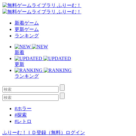
新着ゲーム
更新ゲーム
ランキング
新着
更新
ランキング
#ホラー
#探索
#レトロ
ふりーむ！ＩＤ登録（無料）
ログイン