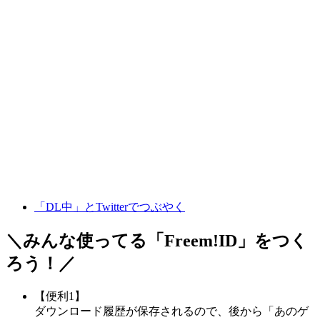
「DL中」とTwitterでつぶやく
＼みんな使ってる「
Freem!ID
」をつく
ろう！／
【便利1】
ダウンロード履歴が保存されるので、後から「あのゲ