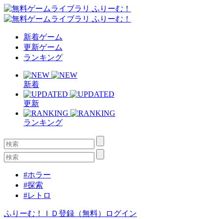
新着ゲーム
更新ゲーム
ランキング
新着
更新
ランキング
#ホラー
#探索
#レトロ
ふりーむ！ＩＤ登録（無料）
ログイン