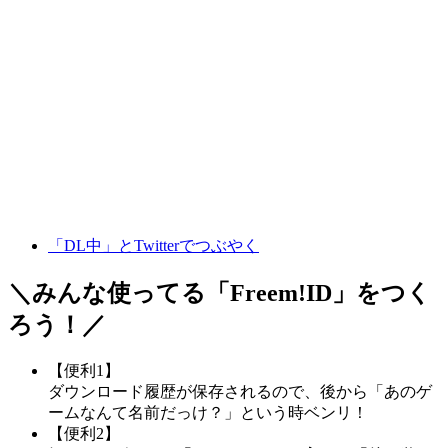
「DL中」とTwitterでつぶやく
＼みんな使ってる「
Freem!ID
」をつく
ろう！／
【便利1】
ダウンロード履歴が保存されるので、後から「あのゲ
ームなんて名前だっけ？」という時ベンリ！
【便利2】