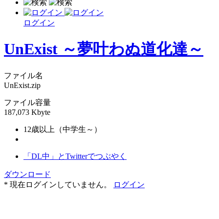
ログイン
UnExist ～夢叶わぬ道化達～
ファイル名
UnExist.zip
ファイル容量
187,073 Kbyte
12歳以上（中学生～）
「DL中」とTwitterでつぶやく
ダウンロード
* 現在ログインしていません。
ログイン