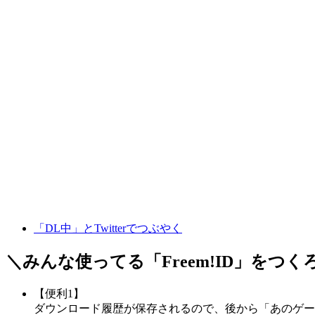
「DL中」とTwitterでつぶやく
＼みんな使ってる「
Freem!ID
」をつく
【便利1】
ダウンロード履歴が保存されるので、後から「あのゲー