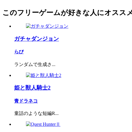
このフリーゲームが好きな人にオスス
ガチャダンジョン
らび
ランダムで生成さ...
姫と獣人騎士2
青ドラネコ
童話のような短編R...