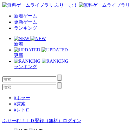
新着ゲーム
更新ゲーム
ランキング
新着
更新
ランキング
#ホラー
#探索
#レトロ
ふりーむ！ＩＤ登録（無料）
ログイン