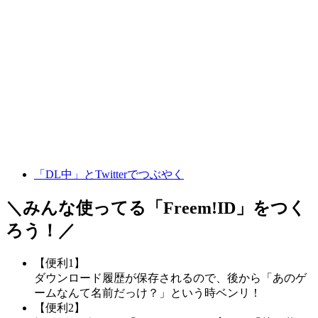
「DL中」とTwitterでつぶやく
＼みんな使ってる「
Freem!ID
」をつく
ろう！／
【便利1】
ダウンロード履歴が保存されるので、後から「あのゲ
ームなんて名前だっけ？」という時ベンリ！
【便利2】