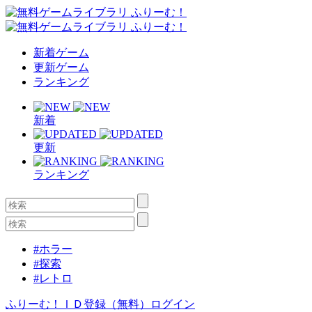
新着ゲーム
更新ゲーム
ランキング
新着
更新
ランキング
#ホラー
#探索
#レトロ
ふりーむ！ＩＤ登録（無料）
ログイン