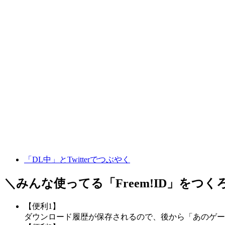
「DL中」とTwitterでつぶやく
＼みんな使ってる「
Freem!ID
」をつく
【便利1】
ダウンロード履歴が保存されるので、後から「あのゲー