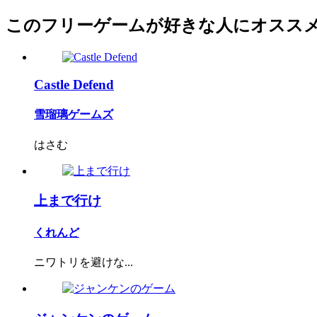
このフリーゲームが好きな人にオスス
Castle Defend
雪瑠璃ゲームズ
はさむ
上まで行け
くれんど
ニワトリを避けな...