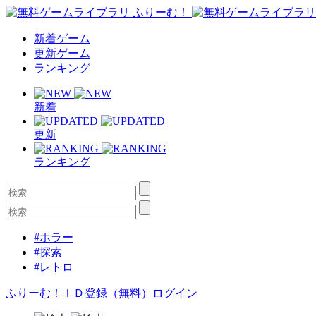
新着ゲーム
更新ゲーム
ランキング
新着
更新
ランキング
#ホラー
#探索
#レトロ
ふりーむ！ＩＤ登録（無料）
ログイン