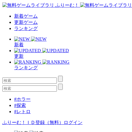
新着ゲーム
更新ゲーム
ランキング
新着
更新
ランキング
#ホラー
#探索
#レトロ
ふりーむ！ＩＤ登録（無料）
ログイン