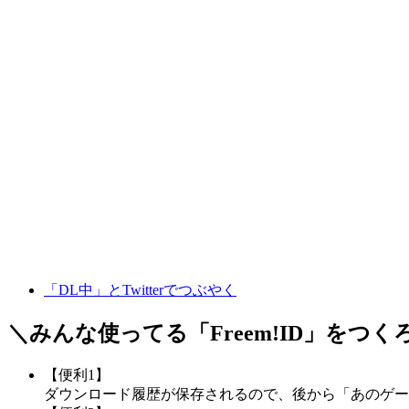
「DL中」とTwitterでつぶやく
＼みんな使ってる「
Freem!ID
」をつく
【便利1】
ダウンロード履歴が保存されるので、後から「あのゲー