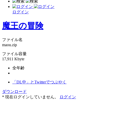
ログイン
魔王の冒険
ファイル名
maou.zip
ファイル容量
17,911 Kbyte
全年齢
「DL中」とTwitterでつぶやく
ダウンロード
* 現在ログインしていません。
ログイン