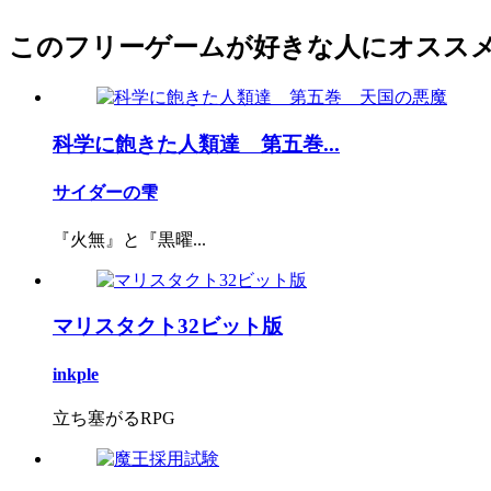
このフリーゲームが好きな人にオスス
科学に飽きた人類達 第五巻...
サイダーの雫
『火無』と『黒曜...
マリスタクト32ビット版
inkple
立ち塞がるRPG