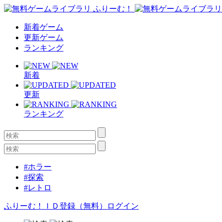
新着ゲーム
更新ゲーム
ランキング
新着
更新
ランキング
#ホラー
#探索
#レトロ
ふりーむ！ＩＤ登録（無料）
ログイン