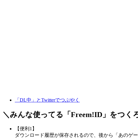
「DL中」とTwitterでつぶやく
＼みんな使ってる「
Freem!ID
」をつく
【便利1】
ダウンロード履歴が保存されるので、後から「あのゲー