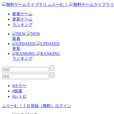
新着ゲーム
更新ゲーム
ランキング
新着
更新
ランキング
#ホラー
#探索
#レトロ
ふりーむ！ＩＤ登録（無料）
ログイン