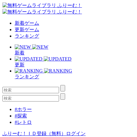
新着ゲーム
更新ゲーム
ランキング
新着
更新
ランキング
#ホラー
#探索
#レトロ
ふりーむ！ＩＤ登録（無料）
ログイン