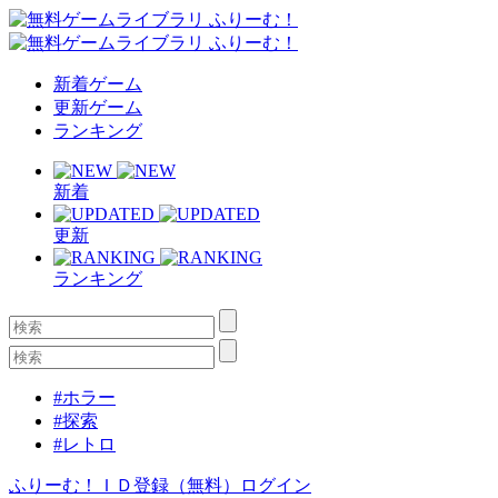
新着ゲーム
更新ゲーム
ランキング
新着
更新
ランキング
#ホラー
#探索
#レトロ
ふりーむ！ＩＤ登録（無料）
ログイン