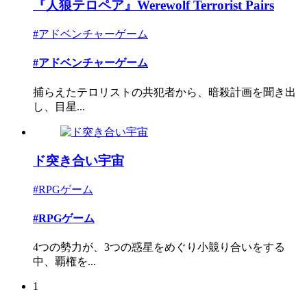
『人狼テロペア』Werewolf Terrorist Pairs
#アドベンチャーゲーム
#アドベンチャーゲーム
捕らえたテロリストの共犯者から、暗殺計画を聞き出
し、目星...
ド突き合い宇宙
#RPGゲーム
#RPGゲーム
4つの勢力が、3つの惑星をめぐり小競り合いをする
中、覇権を...
1