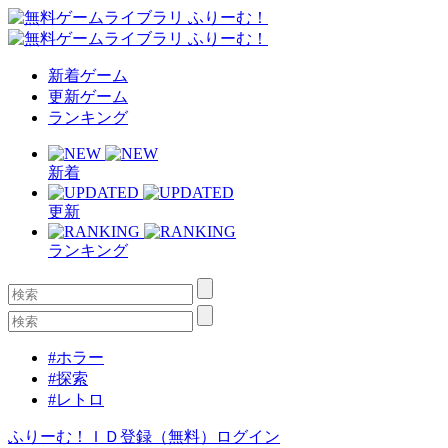
新着ゲーム
更新ゲーム
ランキング
新着
更新
ランキング
#ホラー
#探索
#レトロ
ふりーむ！ＩＤ登録（無料）
ログイン