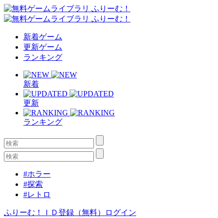
新着ゲーム
更新ゲーム
ランキング
新着
更新
ランキング
#ホラー
#探索
#レトロ
ふりーむ！ＩＤ登録（無料）
ログイン