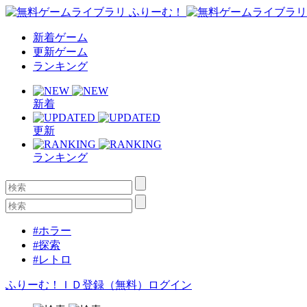
新着ゲーム
更新ゲーム
ランキング
新着
更新
ランキング
#ホラー
#探索
#レトロ
ふりーむ！ＩＤ登録（無料）
ログイン