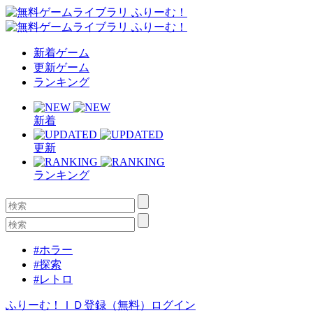
新着ゲーム
更新ゲーム
ランキング
新着
更新
ランキング
#ホラー
#探索
#レトロ
ふりーむ！ＩＤ登録（無料）
ログイン