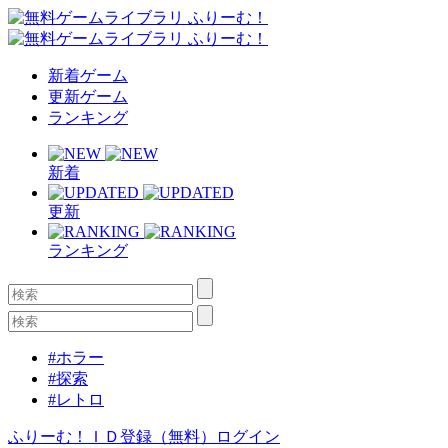
新着ゲーム
更新ゲーム
ランキング
新着
更新
ランキング
#ホラー
#探索
#レトロ
ふりーむ！ＩＤ登録（無料）
ログイン