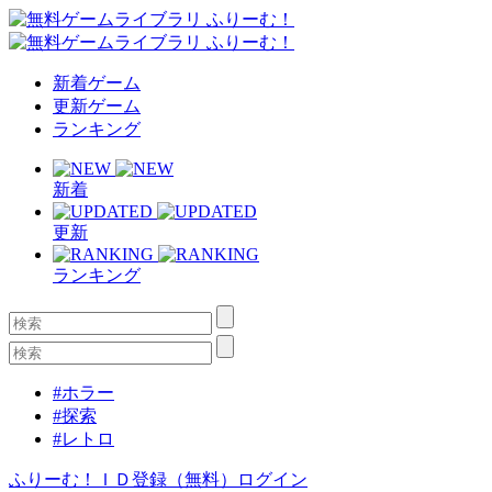
新着ゲーム
更新ゲーム
ランキング
新着
更新
ランキング
#ホラー
#探索
#レトロ
ふりーむ！ＩＤ登録（無料）
ログイン