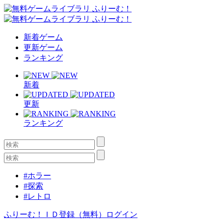
新着ゲーム
更新ゲーム
ランキング
新着
更新
ランキング
#ホラー
#探索
#レトロ
ふりーむ！ＩＤ登録（無料）
ログイン