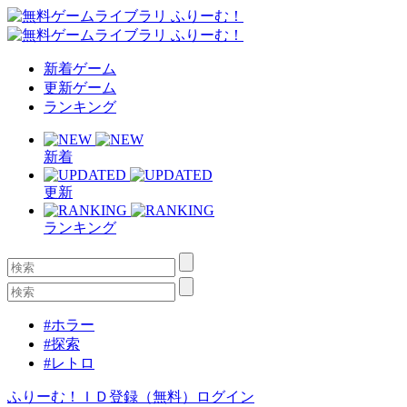
新着ゲーム
更新ゲーム
ランキング
新着
更新
ランキング
#ホラー
#探索
#レトロ
ふりーむ！ＩＤ登録（無料）
ログイン