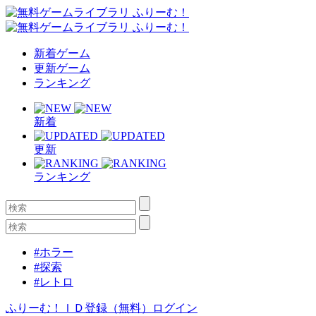
新着ゲーム
更新ゲーム
ランキング
新着
更新
ランキング
#ホラー
#探索
#レトロ
ふりーむ！ＩＤ登録（無料）
ログイン