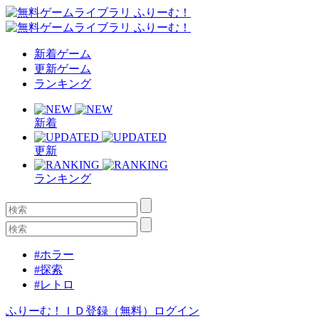
新着ゲーム
更新ゲーム
ランキング
新着
更新
ランキング
#ホラー
#探索
#レトロ
ふりーむ！ＩＤ登録（無料）
ログイン