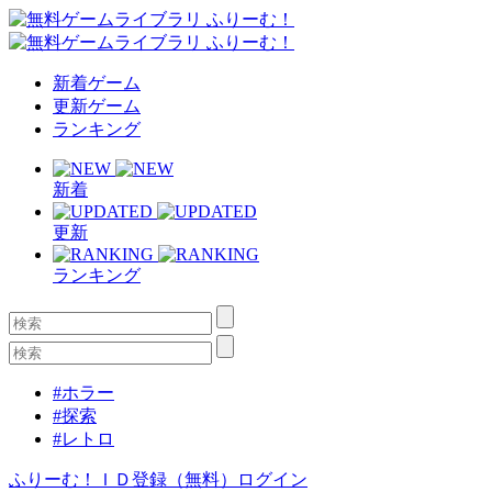
新着ゲーム
更新ゲーム
ランキング
新着
更新
ランキング
#ホラー
#探索
#レトロ
ふりーむ！ＩＤ登録（無料）
ログイン