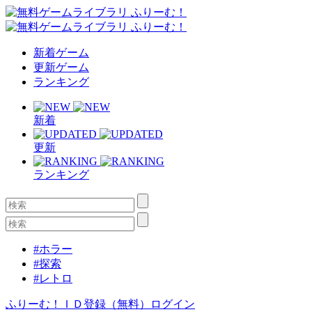
新着ゲーム
更新ゲーム
ランキング
新着
更新
ランキング
#ホラー
#探索
#レトロ
ふりーむ！ＩＤ登録（無料）
ログイン