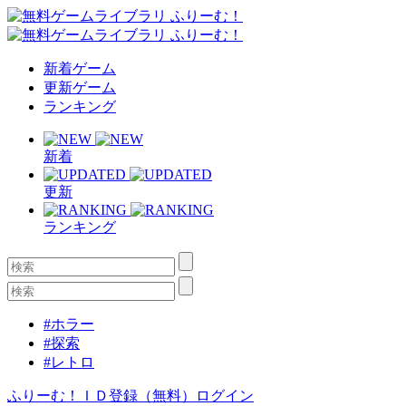
新着ゲーム
更新ゲーム
ランキング
新着
更新
ランキング
#ホラー
#探索
#レトロ
ふりーむ！ＩＤ登録（無料）
ログイン