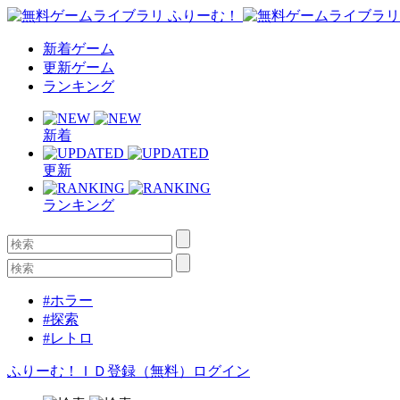
新着ゲーム
更新ゲーム
ランキング
新着
更新
ランキング
#ホラー
#探索
#レトロ
ふりーむ！ＩＤ登録（無料）
ログイン