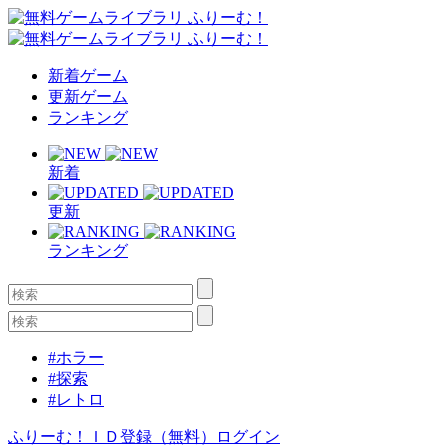
新着ゲーム
更新ゲーム
ランキング
新着
更新
ランキング
#ホラー
#探索
#レトロ
ふりーむ！ＩＤ登録（無料）
ログイン