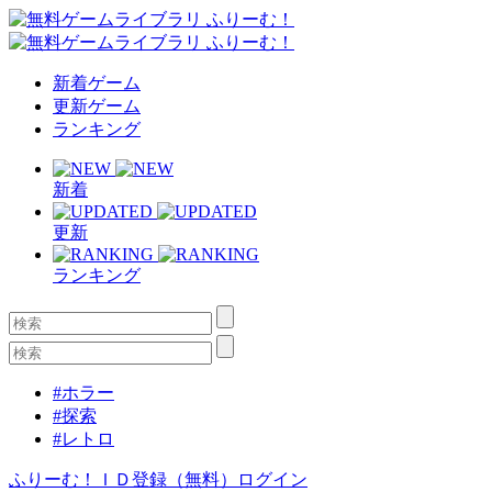
新着ゲーム
更新ゲーム
ランキング
新着
更新
ランキング
#ホラー
#探索
#レトロ
ふりーむ！ＩＤ登録（無料）
ログイン