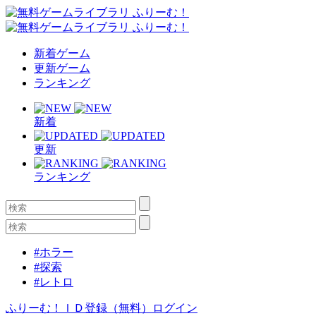
新着ゲーム
更新ゲーム
ランキング
新着
更新
ランキング
#ホラー
#探索
#レトロ
ふりーむ！ＩＤ登録（無料）
ログイン