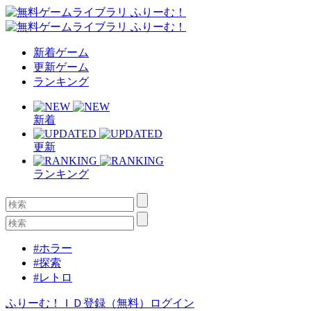
新着ゲーム
更新ゲーム
ランキング
新着
更新
ランキング
#ホラー
#探索
#レトロ
ふりーむ！ＩＤ登録（無料）
ログイン