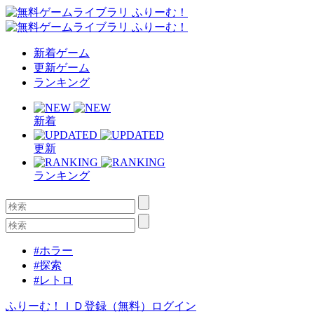
新着ゲーム
更新ゲーム
ランキング
新着
更新
ランキング
#ホラー
#探索
#レトロ
ふりーむ！ＩＤ登録（無料）
ログイン