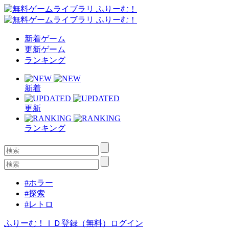
新着ゲーム
更新ゲーム
ランキング
新着
更新
ランキング
#ホラー
#探索
#レトロ
ふりーむ！ＩＤ登録（無料）
ログイン