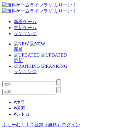
新着ゲーム
更新ゲーム
ランキング
新着
更新
ランキング
#ホラー
#探索
#レトロ
ふりーむ！ＩＤ登録（無料）
ログイン