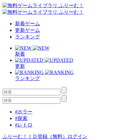
新着ゲーム
更新ゲーム
ランキング
新着
更新
ランキング
#ホラー
#探索
#レトロ
ふりーむ！ＩＤ登録（無料）
ログイン