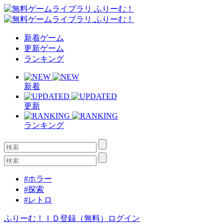
新着ゲーム
更新ゲーム
ランキング
新着
更新
ランキング
#ホラー
#探索
#レトロ
ふりーむ！ＩＤ登録（無料）
ログイン