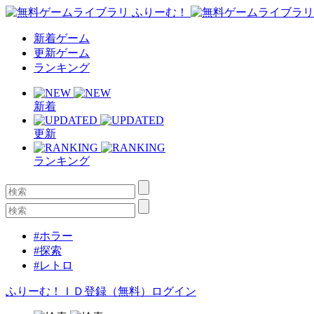
新着ゲーム
更新ゲーム
ランキング
新着
更新
ランキング
#ホラー
#探索
#レトロ
ふりーむ！ＩＤ登録（無料）
ログイン