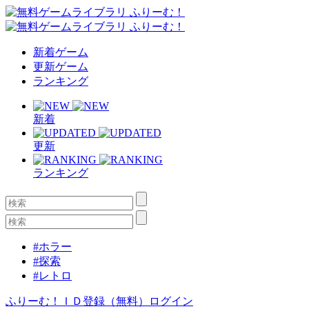
新着ゲーム
更新ゲーム
ランキング
新着
更新
ランキング
#ホラー
#探索
#レトロ
ふりーむ！ＩＤ登録（無料）
ログイン