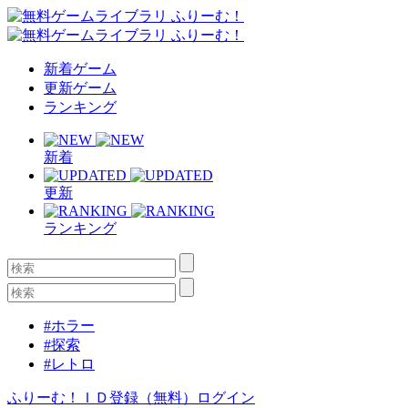
新着ゲーム
更新ゲーム
ランキング
新着
更新
ランキング
#ホラー
#探索
#レトロ
ふりーむ！ＩＤ登録（無料）
ログイン