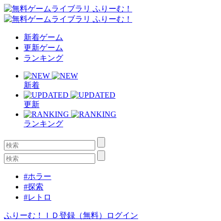
新着ゲーム
更新ゲーム
ランキング
新着
更新
ランキング
#ホラー
#探索
#レトロ
ふりーむ！ＩＤ登録（無料）
ログイン