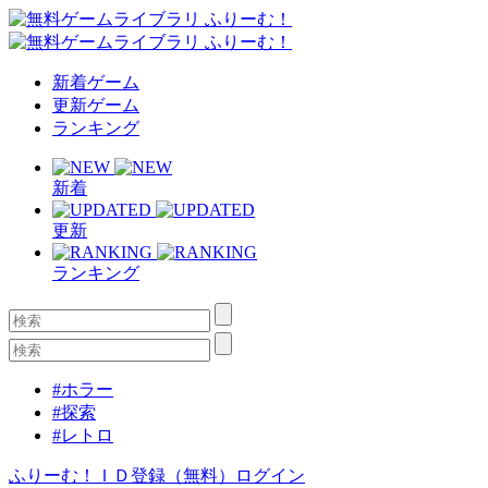
新着ゲーム
更新ゲーム
ランキング
新着
更新
ランキング
#ホラー
#探索
#レトロ
ふりーむ！ＩＤ登録（無料）
ログイン