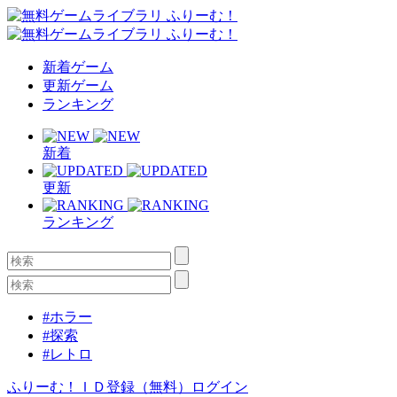
新着ゲーム
更新ゲーム
ランキング
新着
更新
ランキング
#ホラー
#探索
#レトロ
ふりーむ！ＩＤ登録（無料）
ログイン