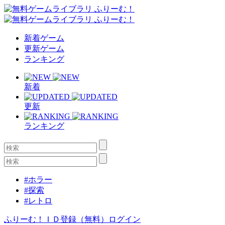
新着ゲーム
更新ゲーム
ランキング
新着
更新
ランキング
#ホラー
#探索
#レトロ
ふりーむ！ＩＤ登録（無料）
ログイン