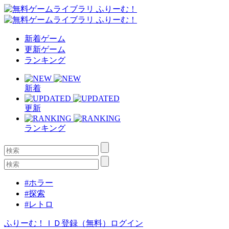
新着ゲーム
更新ゲーム
ランキング
新着
更新
ランキング
#ホラー
#探索
#レトロ
ふりーむ！ＩＤ登録（無料）
ログイン