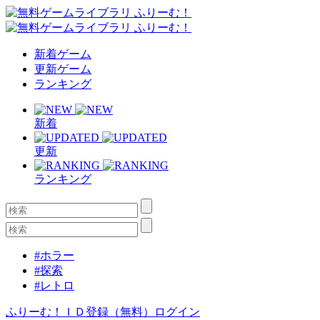
新着ゲーム
更新ゲーム
ランキング
新着
更新
ランキング
#ホラー
#探索
#レトロ
ふりーむ！ＩＤ登録（無料）
ログイン