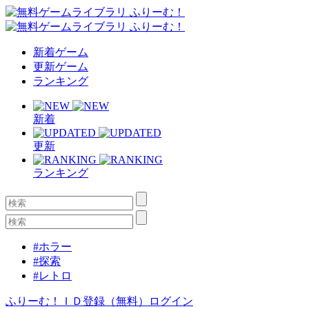
新着ゲーム
更新ゲーム
ランキング
新着
更新
ランキング
#ホラー
#探索
#レトロ
ふりーむ！ＩＤ登録（無料）
ログイン