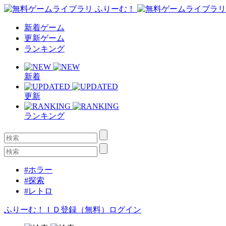
新着ゲーム
更新ゲーム
ランキング
新着
更新
ランキング
#ホラー
#探索
#レトロ
ふりーむ！ＩＤ登録（無料）
ログイン