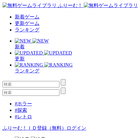
新着ゲーム
更新ゲーム
ランキング
新着
更新
ランキング
#ホラー
#探索
#レトロ
ふりーむ！ＩＤ登録（無料）
ログイン