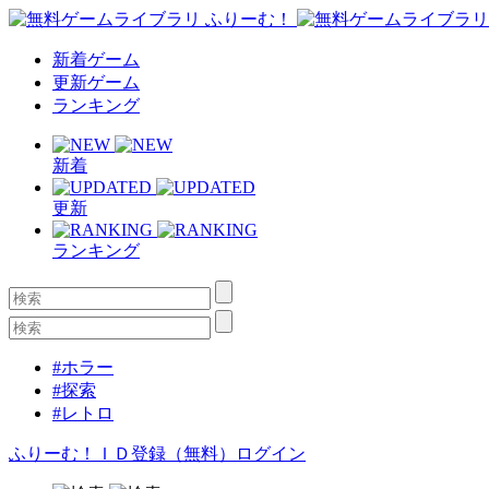
新着ゲーム
更新ゲーム
ランキング
新着
更新
ランキング
#ホラー
#探索
#レトロ
ふりーむ！ＩＤ登録（無料）
ログイン