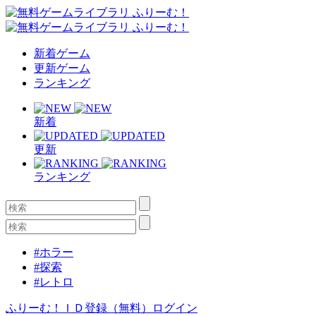
新着ゲーム
更新ゲーム
ランキング
新着
更新
ランキング
#ホラー
#探索
#レトロ
ふりーむ！ＩＤ登録（無料）
ログイン