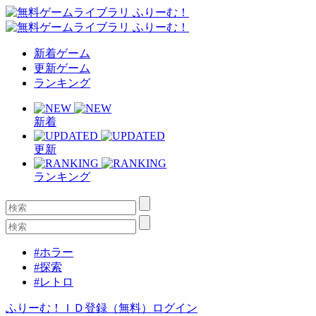
新着ゲーム
更新ゲーム
ランキング
新着
更新
ランキング
#ホラー
#探索
#レトロ
ふりーむ！ＩＤ登録（無料）
ログイン