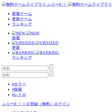
新着ゲーム
更新ゲーム
ランキング
新着
更新
ランキング
#ホラー
#探索
#レトロ
ふりーむ！ＩＤ登録（無料）
ログイン