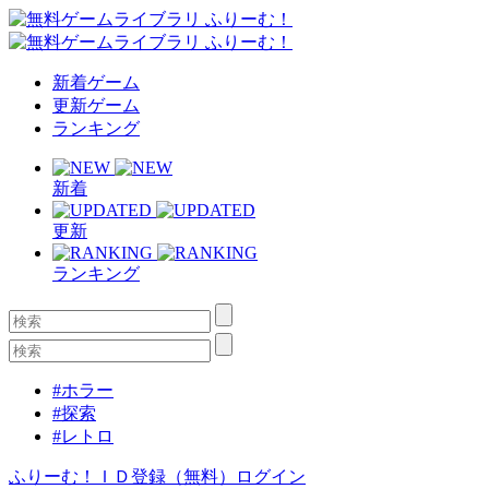
新着ゲーム
更新ゲーム
ランキング
新着
更新
ランキング
#ホラー
#探索
#レトロ
ふりーむ！ＩＤ登録（無料）
ログイン